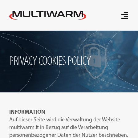
Skip
to
Toggle
content
Naviga
News
Produkte
PRIVACY COOKIES POLICY
Fordern Sie einen Kostenvoranschlag an
Download
Marke
INFORMATION
Auf dieser Seite wird die Verwaltung der Website
Innovative Technologien
multiwarm.it in Bezug auf die Verarbeitung
personenbezogener Daten der Nutzer beschrieben,