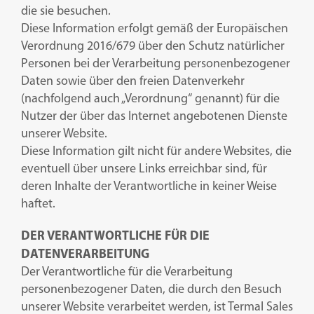
Support-Portal
die sie besuchen.
Diese Information erfolgt gemäß der Europäischen
Verordnung 2016/679 über den Schutz natürlicher
Handbuch-Portal
Personen bei der Verarbeitung personenbezogener
Daten sowie über den freien Datenverkehr
Kontakte und Support
(nachfolgend auch „Verordnung“ genannt) für die
Nutzer der über das Internet angebotenen Dienste
Reservierter Bereich
unserer Website.
Diese Information gilt nicht für andere Websites, die
Italiano
eventuell über unsere Links erreichbar sind, für
deren Inhalte der Verantwortliche in keiner Weise
haftet.
English
DER VERANTWORTLICHE FÜR DIE
Français
DATENVERARBEITUNG
Der Verantwortliche für die Verarbeitung
Deutsch
personenbezogener Daten, die durch den Besuch
unserer Website verarbeitet werden, ist Termal Sales