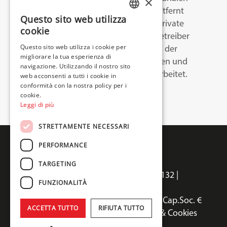
×
veröffentlicht werden, können entfernt
Questo sito web utilizza
werden. Daten, die Nutzer über private
ITALIAN
cookie
Nachrichten direkt an die Kanalbetreiber
ENGLISH
Questo sito web utilizza i cookie per
senden, werden unter Einhaltung der
migliorare la tua esperienza di
FRENCH
geltenden Datenschutzvorschriften und
navigazione. Utilizzando il nostro sito
dieser Datenschutzrichtlinie verarbeitet.
web acconsenti a tutti i cookie in
conformità con la nostra policy per i
cookie.
Leggi di più
STRETTAMENTE NECESSARI
PERFORMANCE
TARGETING
Termal Sales srl | Via della Salute 14, 40132 |
FUNZIONALITÀ
Bologna, Italia
C.F. e P.IVA/Reg.imprese 03238871200 | Cap.Soc. €
ACCETTA TUTTO
RIFIUTA TUTTO
4.400.000 – R.E.A. 502965/BO |
Privacy & Cookies
Policy