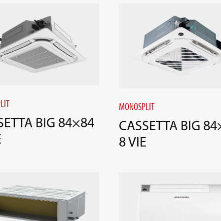
LIT
MONOSPLIT
SETTA BIG 84×84
CASSETTA BIG 84
E
8 VIE