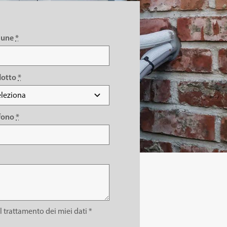
une
*
dotto
*
efono
*
ul trattamento dei miei dati *