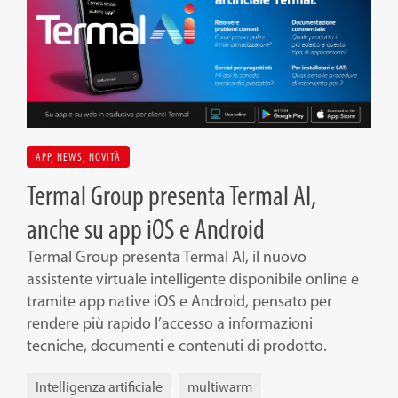
Trova un installatore
News
Detrazioni Fiscali
Download
APP
,
NEWS
,
NOVITÀ
Termal Group presenta Termal AI,
Portale Assistenza
anche su app iOS e Android
Termal Group presenta Termal AI, il nuovo
Portale Manualistica
assistente virtuale intelligente disponibile online e
tramite app native iOS e Android, pensato per
Contatti e supporto
rendere più rapido l’accesso a informazioni
tecniche, documenti e contenuti di prodotto.
Area riservata
,
,
Intelligenza artificiale
multiwarm