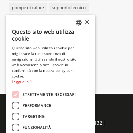
Italiano
,
,
pompe di calore
supporto tecnico
,
,
supporto tecnico digitale
Termal AI
×
Termal Group
Questo sito web utilizza
ITALIAN
cookie
ENGLISH
Questo sito web utilizza i cookie per
LEGGI L'ARTICOLO
migliorare la tua esperienza di
FRENCH
navigazione. Utilizzando il nostro sito
web acconsenti a tutti i cookie in
conformità con la nostra policy per i
cookie.
Leggi di più
STRETTAMENTE NECESSARI
PERFORMANCE
TARGETING
Termal Sales srl | Via della Salute 14, 40132 |
FUNZIONALITÀ
Bologna, Italia