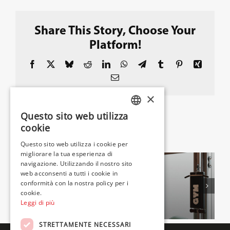
Trova un installatore
Share This Story, Choose Your
News
Platform!
Detrazioni Fiscali
Facebook
X
Bluesky
Reddit
LinkedIn
WhatsApp
Telegram
Tumblr
Pinterest
Xing
Email
Download
×
Questo sito web utilizza
Portale Assistenza
ITALIAN
cookie
Related Projects
ENGLISH
Questo sito web utilizza i cookie per
Portale Manualistica
migliorare la tua esperienza di
FRENCH
navigazione. Utilizzando il nostro sito
web acconsenti a tutti i cookie in
Contatti e supporto
conformità con la nostra policy per i
cookie.
Palestre
SPA
i
Leggi di più
Area riservata
STRETTAMENTE NECESSARI