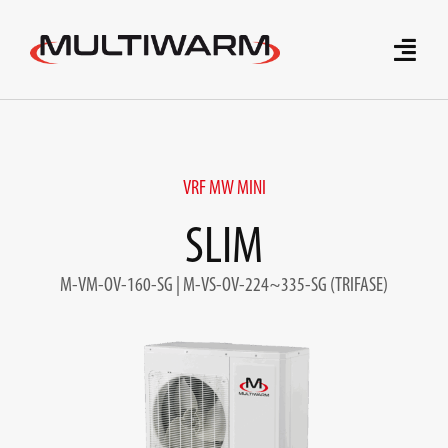
Skip
to
Toggle
content
Naviga
Home
Prodotti
VRF MW MINI
SLIM
Brand
M-VM-OV-160-SG | M-VS-OV-224~335-SG (TRIFASE)
Tecnologie Innovative
Servizi
Richiedi preventivo