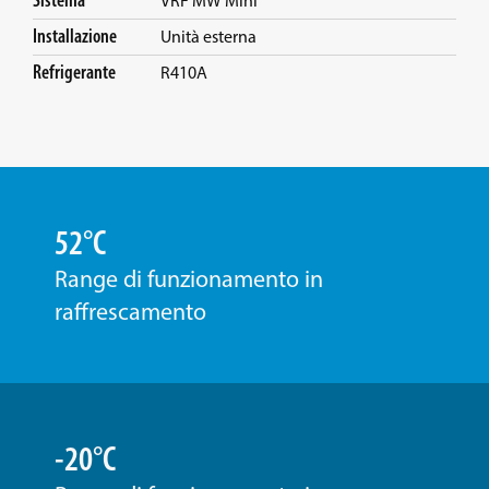
Sistema
VRF MW Mini
Installazione
Unità esterna
Refrigerante
R410A
52°C
Range di funzionamento in
raffrescamento
-20°C