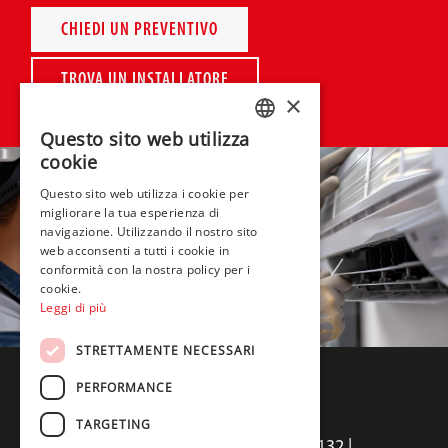
CHIEDI UN PREVENTIVO
TROVA UN INSTALLATORE
×
Questo sito web utilizza
ITALIAN
cookie
ENGLISH
Questo sito web utilizza i cookie per
migliorare la tua esperienza di
FRENCH
navigazione. Utilizzando il nostro sito
web acconsenti a tutti i cookie in
conformità con la nostra policy per i
cookie.
Leggi di più
STRETTAMENTE NECESSARI
PERFORMANCE
TARGETING
Termal Sales srl | Via della Salute 14, 40132 |