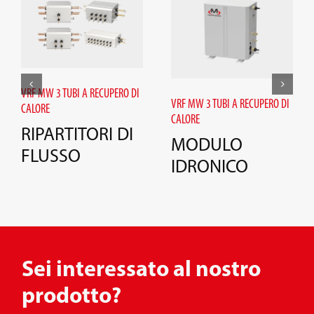
VRF MW 3 TUBI A RECUPERO DI
VRF MW 3 TUBI A RECUPERO DI
CALORE
CALORE
RIPARTITORI DI
MODULO
FLUSSO
IDRONICO
Sei interessato al nostro
prodotto?